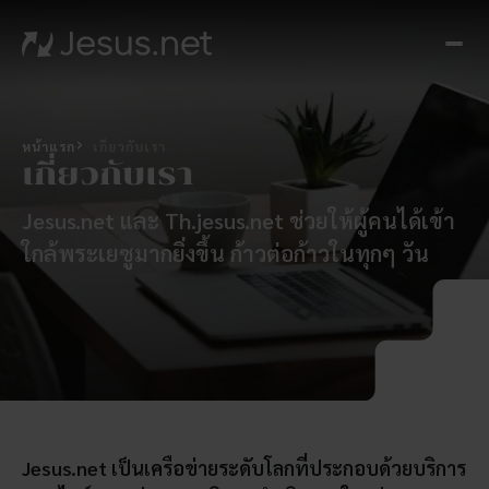
หน้า
แรก
ค้
พบพ
หน้าแรก
เกี่ยวกับเรา
เยซ
เกี่ยวกับเรา
Th
Jesus.net และ Th.jesus.net ช่วยให้ผู้คนได้เข้า
Chos
ใกล้พระเยซูมากยิ่งขึ้น ก้าวต่อก้าวในทุกๆ วัน
ขั้น
ต่อ
ไป
อัศจร
เกิดข
ได้ทุ
ซี
Jesus.net เป็นเครือข่ายระดับโลกที่ประกอบด้วยบริการ
รีส์