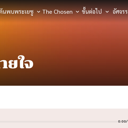
ค้นพบพระเยซู
The Chosen
ขั้นต่อไป
อัศจรรย
หายใจ
0:00
/