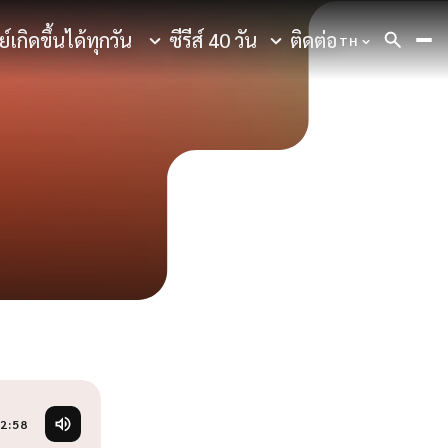
์เกิดขึ้นได้ทุกวัน
ซีรีส์ 40 วัน
ติดต่อ
TH
AR
Arabic
CS
Czech
DE
German
EN
English
ES
Spanish
FA
Farsi
FR
French
HI
Hindi
HI
English (In
HU
Hungaria
HY
Armenian
ID
Bahasa
IT
Italian
JA
Japanese
2:58