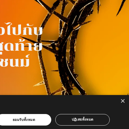
งไปกับ
สุดท้าย
ะชนม์
×
ปฏิเสธทั้งหมด
ยอมรับทั้งหมด