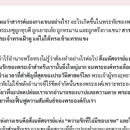
ไหมว่าสวรรค์มองกางเขนอย่างไร?
อะไรเกิดขึ้นในพระทัยของพร
ระเยซูถูกทุบตี ถูกเยาะเย้ย ถูกทรมาน และถูกตรึงกางเขน?
สวร
ระเจ้าทรงเฝ้าดู แต่ไม่ได้ทรงเข้าแทรกแซง
จ้าไร้อำนาจหรือทรงไม่รู้ว่าต้องทำอย่างไรต่อไป
สิ่งมหัศจรรย์แ
มรักของพระเจ้าสำหรับเรานั้นยิ่งใหญ่มาก จนพระองค์ทรงเลือกท
งเวลาที่สำคัญที่สุดของประวัติศาสตร์โลก
พระเจ้าผู้ทรงฤทธ
ทัยไม่ใช้พลังอำนาจที่ไร้ขีดจำกัดนั้นของพระองค์เพราะพระ
งเดียวที่จะปลดปล่อยเราจากอำนาจของบาปและความตาย พระ
ดียวที่จะฟื้นฟูความสัมพันธ์ของพระองค์กับเรา
แห่งกางเขนคือสิ่งมหัศจรรย์แห่ง “ความรักที่ไม่มีขอบเขต” และ
จ้าสำหรับเรา
กางเขนคือสถานที่ที่บาปถูกทำลายและความอั