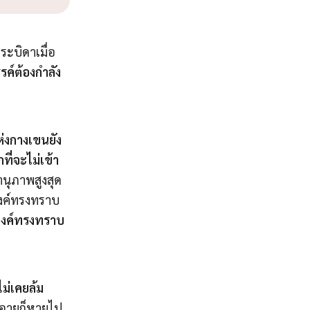
KO
Korean
MG
Malagasy
MM
Burmese
ะบิดาเมื่อ
NL
Dutch
รค์ต้องกำลัง
NL
Flemish
NO
Norwegia
PT
Portugue
RO
Romanian
ห่งกางเขนยัง
RU
Russian
ี่จะไม่เข้า
SV
Swedish
านุภาพสูงสุด
TA
Tamil
องค์ทรงทราบ
TH
Thai
องค์ทรงทราบ
TL
Tagalog
TL
Taglish
TR
Turkish
UK
Ukrainian
ไม่เคยล้ม
UR
Urdu
บอายก็หายไป