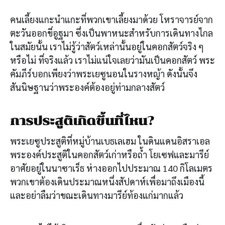
คนเลี้ยงแกะนำแกะที่พวกเขาเลี้ยงมาด้วย โหราจารย์จาก
ตะวันออกขี่อูฐมา ซึ่งเป็นพาหนะสำหรับการเดินทางไกล
ในสมัยนั้น เราไม่รู้ว่าสัตว์เหล่านั้นอยู่ในคอกสัตว์จริง ๆ
หรือไม่ ที่จริงแล้ว เราไม่แน่ใจเลยว่ามันเป็นคอกสัตว์ พระ
คัมภีร์บอกเพียงว่าพระเยซูนอนในรางหญ้า ดังนั้นจึง
สันนิษฐานว่าพระองค์ต้องอยู่ท่ามกลางสัตว์
การประสูติเกิดขึ้นที่ไหน?
พระเยซูประสูติที่หมู่บ้านเบธเลเฮม ในดินแดนอิสราเอล
พระองค์ประสูติในคอกสัตว์เก่าหรือถ้ำ โยเซฟและมารีย์
อาศัยอยู่ในนาซาเร็ธ ห่างออกไปประมาณ 140 กิโลเมตร
พวกเขาต้องเดินประมาณหนึ่งสัปดาห์เพื่อมาถึงเมืองนี้
และอย่าลืมว่าขณะเดินทางมารีย์ท้องแก่มากแล้ว