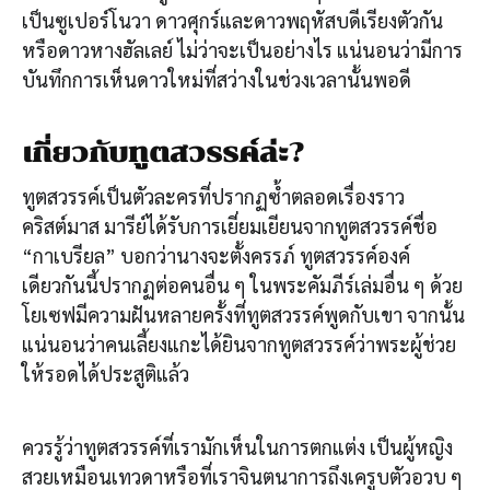
เป็นซูเปอร์โนวา ดาวศุกร์และดาวพฤหัสบดีเรียงตัวกัน
หรือดาวหางฮัลเลย์ ไม่ว่าจะเป็นอย่างไร แน่นอนว่ามีการ
บันทึกการเห็นดาวใหม่ที่สว่างในช่วงเวลานั้นพอดี
เกี่ยวกับทูตสวรรค์ล่ะ?
ทูตสวรรค์เป็นตัวละครที่ปรากฏซ้ำตลอดเรื่องราว
คริสต์มาส มารีย์ได้รับการเยี่ยมเยียนจากทูตสวรรค์ชื่อ
“กาเบรียล” บอกว่านางจะตั้งครรภ์ ทูตสวรรค์องค์
เดียวกันนี้ปรากฏต่อคนอื่น ๆ ในพระคัมภีร์เล่มอื่น ๆ ด้วย
โยเซฟมีความฝันหลายครั้งที่ทูตสวรรค์พูดกับเขา จากนั้น
แน่นอนว่าคนเลี้ยงแกะได้ยินจากทูตสวรรค์ว่าพระผู้ช่วย
ให้รอดได้ประสูติแล้ว
ควรรู้ว่าทูตสวรรค์ที่เรามักเห็นในการตกแต่ง เป็นผู้หญิง
สวยเหมือนเทวดาหรือที่เราจินตนาการถึงเครูบตัวอวบ ๆ