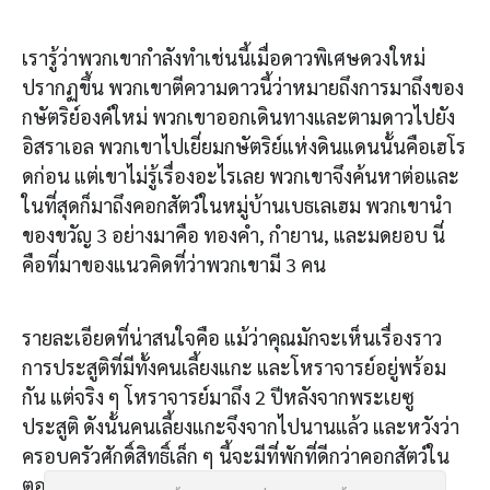
เรารู้ว่าพวกเขากำลังทำเช่นนี้เมื่อดาวพิเศษดวงใหม่
ปรากฏขึ้น พวกเขาตีความดาวนี้ว่าหมายถึงการมาถึงของ
กษัตริย์องค์ใหม่ พวกเขาออกเดินทางและตามดาวไปยัง
อิสราเอล พวกเขาไปเยี่ยมกษัตริย์แห่งดินแดนนั้นคือเฮโร
ดก่อน แต่เขาไม่รู้เรื่องอะไรเลย พวกเขาจึงค้นหาต่อและ
ในที่สุดก็มาถึงคอกสัตว์ในหมู่บ้านเบธเลเฮม พวกเขานำ
ของขวัญ 3 อย่างมาคือ ทองคำ, กำยาน, และมดยอบ นี่
คือที่มาของแนวคิดที่ว่าพวกเขามี 3 คน
รายละเอียดที่น่าสนใจคือ แม้ว่าคุณมักจะเห็นเรื่องราว
การประสูติที่มีทั้งคนเลี้ยงแกะ และโหราจารย์อยู่พร้อม
กัน แต่จริง ๆ โหราจารย์มาถึง 2 ปีหลังจากพระเยซู
ประสูติ ดังนั้นคนเลี้ยงแกะจึงจากไปนานแล้ว และหวังว่า
ครอบครัวศักดิ์สิทธิ์เล็ก ๆ นี้จะมีที่พักที่ดีกว่าคอกสัตว์ใน
ตอนนั้น