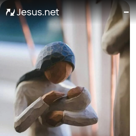
หน้า
แรก
ค้
พบพ
เยซ
Th
Chos
ขั้น
ต่อ
ไป
อัศจร
เกิดข
ได้ทุ
ซี
รีส์