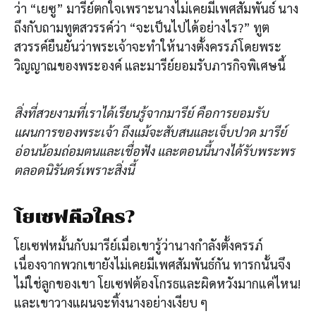
ว่า “เยซู” มารีย์ตกใจเพราะนางไม่เคยมีเพศสัมพันธ์ นาง
ถึงกับถามทูตสวรรค์ว่า “จะเป็นไปได้อย่างไร?” ทูต
สวรรค์ยืนยันว่าพระเจ้าจะทำให้นางตั้งครรภ์โดยพระ
วิญญาณของพระองค์ และมารีย์ยอมรับภารกิจพิเศษนี้
สิ่งที่สวยงามที่เราได้เรียนรู้จากมารีย์ คือการยอมรับ
แผนการของพระเจ้า ถึงแม้จะสับสนและเจ็บปวด มารีย์
อ่อนน้อมถ่อมตนและเชื่อฟัง และตอนนี้นางได้รับพระพร
ตลอดนิรันดร์เพราะสิ่งนี้
โยเซฟคือใคร?
โยเซฟหมั้นกับมารีย์เมื่อเขารู้ว่านางกำลังตั้งครรภ์
เนื่องจากพวกเขายังไม่เคยมีเพศสัมพันธ์กัน ทารกนั้นจึง
ไม่ใช่ลูกของเขา โยเซฟต้องโกรธและผิดหวังมากแค่ไหน!
และเขาวางแผนจะทิ้งนางอย่างเงียบ ๆ