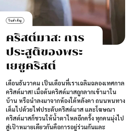
40
วัน
ติดต่
วันสำคัญ
คริสต์มาส: การ
ประสูติของพระ
เยซูคริสต์
เดือนธันวาคม เป็นเดือนที่เราเฉลิมฉลองเทศกาล
คริสต์มาส! เมื่อต้นคริสต์มาสถูกลากเข้ามาใน
บ้าน หรือนำลงมาจากห้องใต้หลังคา ถนนหนทาง
เต็มไปด้วยไฟประดับคริสต์มาส และโฆษณา
คริสต์มาสก็ชวนให้น้ำตาไหลอีกครั้ง ทุกคนมุ่งไป
สู่เป้าหมายเดียวกันคือการอยู่ร่วมกันและ