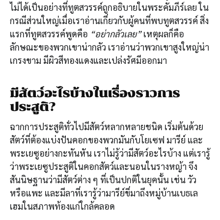
ไม่ได้เป็นอย่างที่ทูตสวรรค์ถูกอธิบายในพระคัมภีร์เลย ใน
กรณีส่วนใหญ่เมื่อเราอ่านเกี่ยวกับผู้คนที่พบทูตสวรรค์ สิ่ง
แรกที่ทูตสวรรค์พูดคือ
“อย่ากลัวเลย”
เหตุผลก็คือ
ลักษณะของพวกเขาน่ากลัว เราอ่านว่าพวกเขาสูงใหญ่น่า
เกรงขาม มีผิวสีทองแดงและเปล่งรัศมีออกมา
มีสัตว์อะไรบ้างในเรื่องราวการ
ประสูติ?
ฉากการประสูติทั่วไปมีสัตว์หลากหลายชนิด เริ่มต้นด้วย
สัตว์ที่ต้องแบ่งปันคอกของพวกมันกับโยเซฟ มารีย์ และ
พระเยซูอย่างกะทันหัน เราไม่รู้ว่ามีสัตว์อะไรบ้าง แต่เรารู้
ว่าพระเยซูประสูติในคอกสัตว์และนอนในรางหญ้า จึง
สันนิษฐานว่ามีสัตว์ต่าง ๆ ที่เป็นปกติในยุคนั้น เช่น วัว
หรือแพะ และมีลาที่เรารู้ว่ามารีย์ขี่มาถึงหมู่บ้านเบธเล
เฮมในสภาพท้องแก่ใกล้คลอด