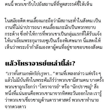
คนนี้ พวกเขารีบไปยังสถานที่ที่ทูตสวรรค์ชี้ให้เห็น
ในสมัยอดีต คนเลี้ยงแกะถือว่ามีสถานะต่ำในสังคม เป็น
งานที่ไม่น่าปรารถนา คนเลี้ยงแกะมักเป็นพวกหยาบ
กระด้าง ซึ่งทำให้การที่พวกเขาเป็นกลุ่มแรกที่ได้รับแจ้ง
ให้มาเยี่ยมพระกุมารเยซูเป็นเรื่องพิเศษมาก นี่แสดงให้
เห็นว่าพระเจ้ากำลังมองหาผู้คนที่อยู่ชายขอบของสังคม
แล้วโหราจารย์เหล่านี้ล่ะ?
“เราทั้งสามกษัตริย์บรูพา…”
ตามที่เพลงกล่าว แต่จริง ๆ
แล้วไม่มีบันทึกในพระคัมภีร์ว่าพวกเขามีสามคน บางครั้ง
พวกเขาถูกเรียกว่า "โหราจารย์" หรือ "นักปราชญ์" สิ่ง
หนึ่งที่แน่นอนคือพวกเขามาจากทิศตะวันออกไกล เรารู้
ว่าพวกเขาเชี่ยวชาญด้านดาราศาสตร์ พวกเขาทำนาย
จากดวงดาว