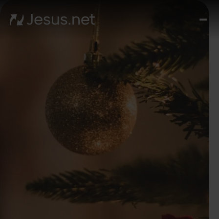
หน้า
แรก
ค้
พบพ
เยซ
Th
Chos
ขั้น
ต่อ
ไป
อัศจร
เกิดข
ได้ทุ
ซี
รีส์