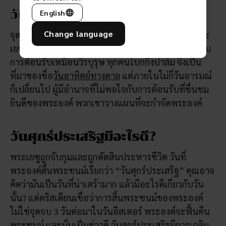
วันอาทิตย์ทางตาลคืออะไร?
English
Change language
จุดเริ่มต้นของจุดจบของวันอาทิตย์ก่อนวันอีสเตอร์ พระ
เยซูเสด็จมาถึงเมืองเยรูซาเล็ม เมืองหลวง พระองค์ได้รับ
การต้อนรับเหมือนวีรบุรุษ ทุกคนโบกกิ่งปาล์ม จึงเป็น
ที่มาของชื่อ
วันอาทิตย์ทางตาล
แต่ภายในไม่กี่วันอารมณ์
ก็เปลี่ยนไป ผู้มีอำนาจที่ไม่พอใจกับการต้อนรับที่ชื่นชม
ยินดีของพระองค์ พวกเขาวางแผนที่จะกำจัดพระองค์
วันศุกร์ประเสริฐมีอะไรดี?
พระเยซูถูกจับกุมและถูกตัดสินประหารชีวิต วันที่
พระองค์สิ้นพระชนม์เรียกว่า “วันศุกร์ประเสริฐ” คุณอาจ
คิดว่ามันเป็นวันที่น่าเศร้ามาก แล้วมีอะไรดีเกี่ยวกับวัน
นั้น? แต่คริสเตียนเชื่อว่าการสิ้นพระชนม์ของพระองค์
ไม่ใช่จุดจบ 3 วันต่อมาในวันอีสเตอร์ พระองค์จะฟื้นคืน
พระชนม์ และนั่นเป็นข่าวดี
วันศุกร์ประเสริฐ
มีการเฉลิม