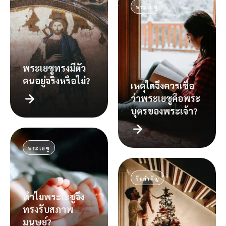
พระเยซู
พระเยซูทรงมีตัว
ตนอยู่จริงหรือไม่?
เหตุใดจึงควรเชื่อ
ว่าพระเยซูคือพระ
บุตรของพระเจ้า?
พระเยซู
วันสำคัญ
ทำไมพระเยซูจึง
ทรงรับสภาพ
มนุษย์?