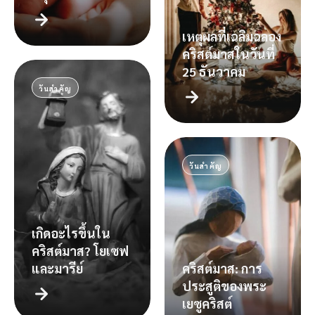
เหตุผลที่เฉลิมฉลอง
คริสต์มาสในวันที่
25 ธันวาคม
วันสำคัญ
วันสำคัญ
เกิดอะไรขึ้นใน
คริสต์มาส? โยเซฟ
และมารีย์
คริสต์มาส: การ
ประสูติของพระ
เยซูคริสต์