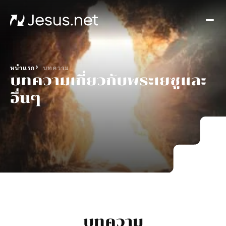
หน้า
แรก
ค้
พบพ
หน้าแรก
บทความ
เยซ
บทความเกี่ยวกับพระเยซูและ
Th
อื่นๆ
Chos
ขั้น
ต่อ
ไป
อัศจร
เกิดข
ได้ทุ
ซี
รีส์
บทความ