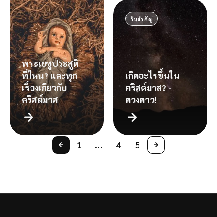
วันสำคัญ
พระเยซูประสูติ
ที่ไหน? และทุก
เกิดอะไรขึ้นใน
เรื่องเกี่ยวกับ
คริสต์มาส? -
คริสต์มาส
ดวงดาว!
1
...
4
5