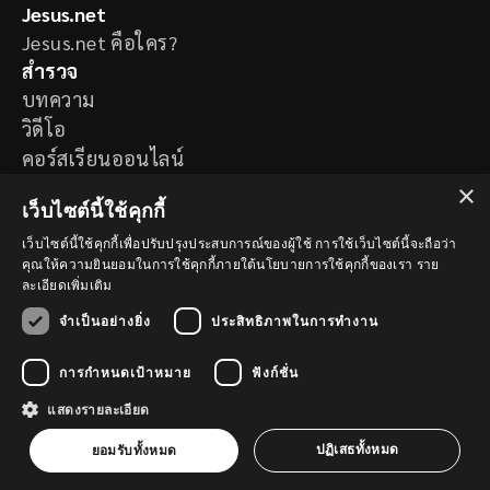
Jesus.net
Jesus.net คือใคร?
สำรวจ
บทความ
วิดีโอ
คอร์สเรียนออนไลน์
โครงการของเรา
×
เว็บไซต์นี้ใช้คุกกี้
ต้องการคำอธิษฐาน
มีคำถาม
เว็บไซต์นี้ใช้คุกกี้เพื่อปรับปรุงประสบการณ์ของผู้ใช้ การใช้เว็บไซต์นี้จะถือว่า
คุณให้ความยินยอมในการใช้คุกกี้ภายใต้นโยบายการใช้คุกกี้ของเรา
ราย
ติดตามเรา
ละเอียดเพิ่มเติม
จำเป็นอย่างยิ่ง
ประสิทธิภาพในการทำงาน
การกำหนดเป้าหมาย
ฟังก์ชั่น
แสดงรายละเอียด
© Copyright 2026 th.Jesus.net
นโยบายความเป็นส่วนตัว
ปฏิเสธทั้งหมด
ยอมรับทั้งหมด
นโยบายคุกกี้
a
WebNL
site