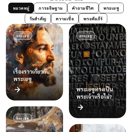
40
หมวดหมู่
การอธิษฐาน
คำถามชีวิต
พระเยซู
วัน
วันสำคัญ
ความเชื่อ
พระคัมภีร์
ติดต่
พระเยซู
พระเยซู
เรื่องราวเกี่ยวกับ
พระเยซู
พระเยซูทรงเป็น
พระเจ้าหรือไม่?
พระเยซู