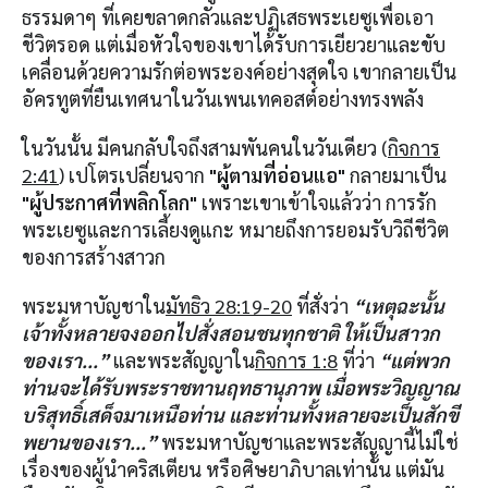
ธรรมดาๆ ที่เคยขลาดกลัวและปฏิเสธพระเยซูเพื่อเอา
ชีวิตรอด แต่เมื่อหัวใจของเขาได้รับการเยียวยาและขับ
เคลื่อนด้วยความรักต่อพระองค์อย่างสุดใจ เขากลายเป็น
อัครทูตที่ยืนเทศนาในวันเพนเทคอสต์อย่างทรงพลัง
ในวันนั้น มีคนกลับใจถึงสามพันคนในวันเดียว (
กิจการ
2:41
) เปโตรเปลี่ยนจาก
"ผู้ตามที่อ่อนแอ"
กลายมาเป็น
"ผู้ประกาศที่พลิกโลก"
เพราะเขาเข้าใจแล้วว่า การรัก
พระเยซูและการเลี้ยงดูแกะ หมายถึงการยอมรับวิถีชีวิต
ของการสร้างสาวก
พระมหาบัญชาใน
มัทธิว 28:19-20
ที่สั่งว่า
“เหตุฉะนั้น
เจ้าทั้งหลายจงออกไปสั่งสอนชนทุกชาติ ให้เป็นสาวก
ของเรา...”
และพระสัญญาใน
กิจการ 1:8
ที่ว่า
“แต่พวก
ท่านจะได้รับพระราชทานฤทธานุภาพ เมื่อพระวิญญาณ
บริสุทธิ์เสด็จมาเหนือท่าน และท่านทั้งหลายจะเป็นสักขี
พยานของเรา...”
พระมหาบัญชาและพระสัญญานี้ไม่ใช่
เรื่องของผู้นำคริสเตียน หรือศิษยาภิบาลเท่านั้น แต่มัน