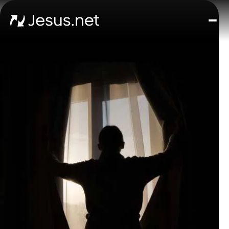
หน้า
แรก
ค้
พบพ
เยซ
Th
Chos
ขั้น
ต่อ
ไป
อัศจร
เกิดข
ได้ทุ
ซี
รีส์